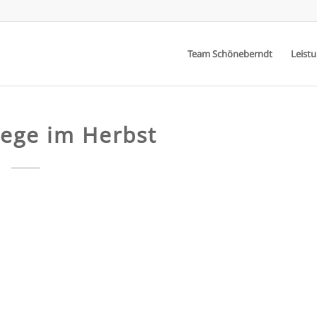
Team Schöneberndt
Leist
lege im Herbst