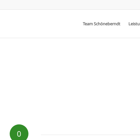
Team Schöneberndt
Leist
0